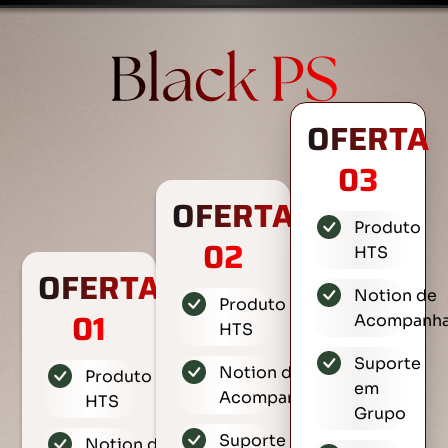
OFERTA
03
OFERTA
Produto
02
HTS
OFERTA
Notion de
Produto
01
Acompanh
HTS
Suporte
Notion de
Produto
em
Acompanhamento
HTS
Grupo
Suporte
Notion de