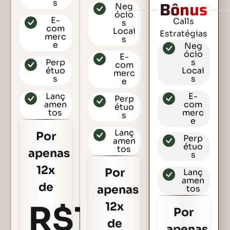
Bônus
s
Neg
ócio
E-
Calls
s
com
Locai
Estratégias
merc
s
e
Neg
ócio
E-
Perp
s
com
étuo
Locai
merc
s
s
e
Lanç
E-
Perp
amen
com
étuo
tos
merc
s
e
Lanç
Por
Perp
amen
étuo
tos
apenas
s
12x
Por
Lanç
amen
de
apenas
tos
R$100
12x
Por
de
apenas