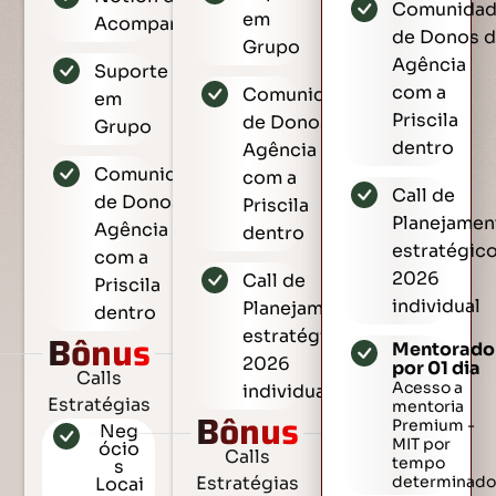
Comunida
em
Acompanhamento
de Donos 
Grupo
Agência
Suporte
com a
Comunidade
em
Priscila
de Donos de
Grupo
dentro
Agência
Comunidade
com a
Call de
de Donos de
Priscila
Planejamen
Agência
dentro
estratégic
com a
2026
Call de
Priscila
individual
Planejamento
dentro
estratégico
Bônus
Mentorado
2026
por 01 dia
Calls
Acesso a
individual
Estratégias
mentoria
Bônus
Premium -
Neg
MIT por
ócio
Calls
tempo
s
Estratégias
determinado
Locai