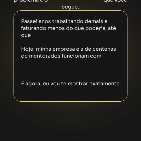
segue.
Passei anos trabalhando demais e
faturando menos do que poderia, até
que
descobri o caminho certo…
Hoje, minha empresa e a de centenas
de mentorados funcionam com
poucos e bons clientes, faturando
alto e sem sobrecarga.
E agora, eu vou te mostrar exatamente
como você pode fazer o mesmo.
QUERO FATURAR +1 MILHÃO EM 2025!