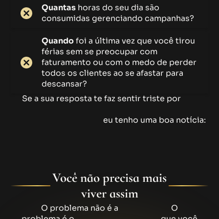
Quantas
horas do seu dia são
consumidas gerenciando campanhas?
Quando
foi a última vez que você tirou
férias sem se preocupar com
faturamento ou com o medo de perder
todos os clientes ao se afastar para
descansar?
Se a sua resposta te faz sentir triste por
não
estar onde gostaria, sobrecarregado, sem tempo
e sem previsibilidade,
eu tenho uma boa notícia:
Você não precisa mais
viver assim
O problema não é a
sua entrega.
O
problema é o
modelo de negócios
que você