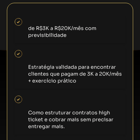
Como fechar contratos
de R$3K a R$20K/mês com
previsibilidade
Como Atrair e Fechar Clientes High
Ticket Sem Ficar Refém de Indicações
Estratégia validada para encontrar
clientes que pagam de 3K a 20K/mês
+ exercício prático
Escalando para 100K/mês sem viver
atolado de tarefas
Como estruturar contratos high
ticket e cobrar mais sem precisar
entregar mais.