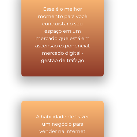
Esse é o melhor
momento para você
conquistar o seu
espaço em um
mercado que está em
ascensão exponencial:
mercado digital -
gestão de tráfego
A habilidade de trazer
um negócio para
vender na internet