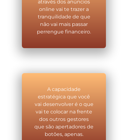
através dos anúncios
online vai te trazer a
tranquilidade de que
não vai mais passar
perrengue financeiro.
A capacidade
estratégica que você
vai desenvolver é o que
vai te colocar na frente
dos outros gestores
que são apertadores de
botões, apenas.