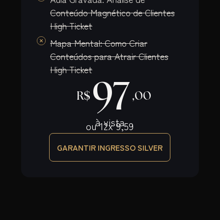
Conteúdo Magnético de Clientes
High Ticket
Mapa Mental: Como Criar
Conteúdos para Atrair Clientes
High Ticket
97
R$
,00
à vista
ou 12x 9,59
GARANTIR INGRESSO SILVER