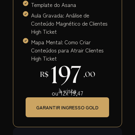
Template do Asana
Aula Gravada: Análise de
Conteúdo Magnético de Clientes
High Ticket
Mapa Mental: Como Criar
Conteúdos para Atrair Clientes
High Ticket
197
R$
,00
à vista
ou 12x 19,47
GARANTIR INGRESSO GOLD